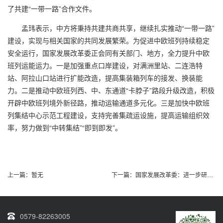
了共建“一带一路”合作文件。
孟玮表示，中方将秉持共建共商共享，继续扎实推动“一带一路”
建设，实现与相关国家的共同发展繁荣。为促进中欧班列持续稳定
安全运行，国家发展改革委正会同有关部门、地方，全力提升中欧
班列运能运力。一是加强重点口岸建设，对满洲里站、二连浩特
站、阿拉山口站进行扩能改造，提高集装箱列车的接发、换装能
力。二是推动中欧班列西、中、东通道“卡脖子”路段升级改造，积极
开辟中欧班列境外新径路，推动运输通道多元化。三是加快中欧班
列集结中心示范工程建设，支持完善集疏运设施，提高运输组织效
率，努力做到“中转集结”“即到即发”。
上一篇：
暂无
下一篇：
国家发展改革委：进一步研究出台促进服务消费
0579-82263005