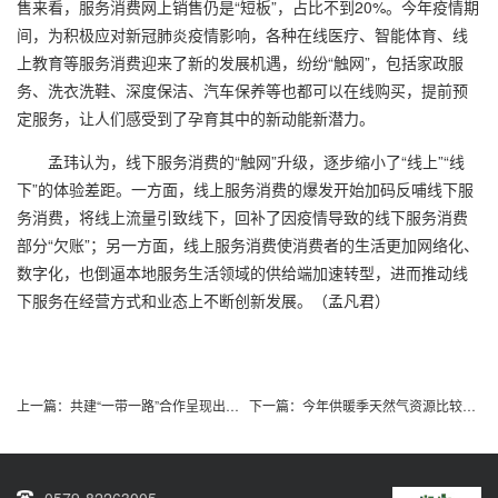
售来看，服务消费网上销售仍是“短板”，占比不到
20%
。今年疫情期
间，为积极应对新冠肺炎疫情影响，各种在线医疗、智能体育、线
上教育等服务消费迎来了新的发展机遇，纷纷“触网”，包括家政服
务、洗衣洗鞋、深度保洁、汽车保养等也都可以在线购买，提前预
定服务，让人们感受到了孕育其中的新动能新潜力。
孟玮认为，线下服务消费的“触网”升级，逐步缩小了“线上”“线
下”的体验差距。一方面，线上服务消费的爆发开始加码反哺线下服
务消费，将线上流量引致线下，回补了因疫情导致的线下服务消费
部分“欠账”；另一方面，线上服务消费使消费者的生活更加网络化、
数字化，也倒逼本地服务生活领域的供给端加速转型，进而推动线
下服务在经营方式和业态上不断创新发展。（孟凡君）
上一篇：
共建“一带一路”合作呈现出十足韧性
下一篇：
今年供暖季天然气资源比较充足
0579-82263005