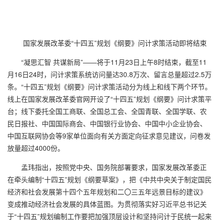
国家发展改革委“十四五”规划《纲要》问计求策活动即将结束
“凝思汇智 共谋新局”——将于
11
月
23
日上午
8
时结束，截至
11
月
16
日
24
时，问计求策系统访问量达
30.8
万次、留言总量超过
2.5
万
条。“十四五”规划《纲要》问计求策活动分为线上和线下两个环节。
线上在国家发展改革委官网开设了“十四五”规划《纲要》问计求策平
台；线下委托全国工商联、全国总工会、全国青联、全国学联、农
民日报社、中国国际商会、中国银行业协会、中国中小企业协会、
中国互联网协会等
9
家单位面向有关方面定向征求意见建议，问卷发
放量超过
4000
份。
孟玮指出，按照党中央、国务院部署要求，国家发展改革委正
在牵头编制“十四五”规划《纲要草案》，把《中共中央关于制定国民
经济和社会发展第十四个五年规划和二〇三五年远景目标的建议》
变成推动经济社会发展的具体蓝图。为贯彻落实好习近平总书记关
于“十四五”规划编制工作要把加强顶层设计和坚持问计于民统一起来